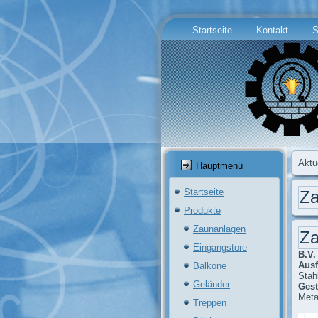
Startseite
Kontakt
S
Aktu
Hauptmenü
Startseite
Za
Produkte
Zaunanlagen
Za
Eingangstore
B.V. 
Ausf
Balkone
Stahl
Geländer
Gest
Meta
Treppen