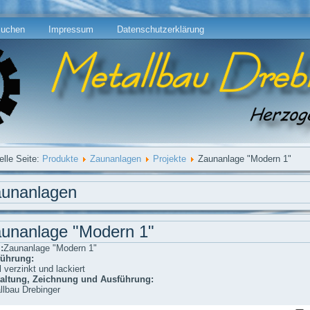
uchen
Impressum
Datenschutzerklärung
elle Seite:
Produkte
Zaunanlagen
Projekte
Zaunanlage "Modern 1"
unanlagen
unanlage "Modern 1"
:
Zaunanlage "Modern 1"
ührung:
 verzinkt und lackiert
altung, Zeichnung und Ausführung:
llbau Drebinger