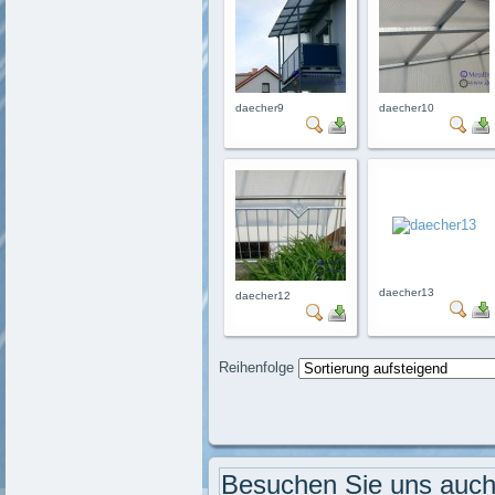
daecher9
daecher10
daecher13
daecher12
Reihenfolge
Besuchen Sie uns auch