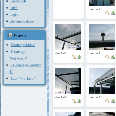
Gästebuch
Links
daecher1
Login
Stellenangebote
Projekte
Toranlage Mühle
Toranlage
daecher3
daecher4
"Fränkisch"
Zaunanlage "Modern
1"
Zaun "Fränkisch"
daecher6
daecher7