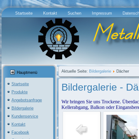
Startseite
Kontakt
Suchen
Impressum
Datensch
Aktuelle Seite:
Bildergalerie
Dächer
Hauptmenü
Bildergalerie - D
Startseite
Produkte
Angebotsanfrage
Wir bringen Sie uns Trockene. Überdac
Kellerabgang, Balkon oder Eingansberei
Bildergalerie
Kundenservice
Kontakt
Facebook